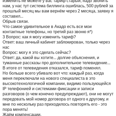
изменить не можете у вас тариф старый, надо звонить
нам, у нас тут система биллинга ошиблась, 500 рублей за
прошлый месяц мы вам вернём через 2 месяца, заявку я
составил...
Обрыв связи.
Что самое удивительное в Акадо есть все мои
контактные телефоны, но третий раз звоню я*)
3 Вопрос: как я могу изменить тариф?
Ответ: ваш личный кабинет заблокирован, только через
нас
Вопрос: могу я это сделать сейчас?
Ответ: да, какой вы хотите... долгие объяснения, и
туманные рассказы про дополнительное телевидение...
В итоге от телевидения отказался, тариф поменял.
Но больше всего убивало вот что: каждый раз, когда
меня переключали на нового специалиста в это
высокотехнологичной компании, видимо пользующейся
IP телефонией и системами фиксации и записи
разговоров (о чем конечно предупреждают), они не могут
передовать мой номер договора от одного к другому, и
мне по нескольку раз приходилось повторять его - это
пора менять!
Ждём компенсации.