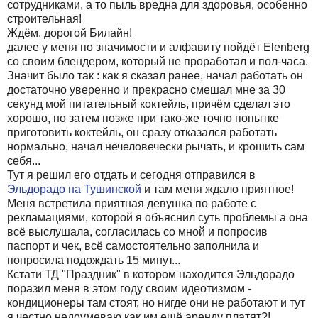
сотрудниками, а то пыль вредна для здоровья, особенно
строительная!
Ждём, дорогой Билайн!
далее у меня по значимости и алфавиту пойдёт Elenberg
со своим блендером, который не проработал и пол-часа.
Значит было так : как я сказал ранее, начал работать он
достаточно уверенно и прекрасно смешал мне за 30
секунд мой питательный коктейль, причём сделал это
хорошо, но затем позже при тако-же точно попытке
приготовить коктейль, он сразу отказался работать
нормально, начал нечеловечески рычать, и крошить сам
себя...
Тут я решил его отдать и сегодня отправился в
Эльдорадо на Тушинской
и там меня ждало приятное!
Меня встретила приятная девушка по работе с
рекламациями, которой я объяснил суть проблемы а она
всё выслушала, согласилась со мной и попросив
паспорт и чек, всё самостоятельно заполнила и
попросила подождать 15 минут...
Кстати ТД "Праздник" в котором находится Эльдорадо
поразил меня в этом году своим идеотизмом -
кондиционеры там стоят, но нигде они не работают и тут
я честно недоумеваю как им ещё аренду платят?!