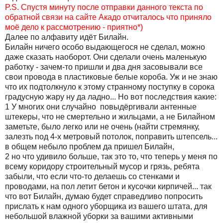
P.S. Спустя минуту после отправки данного текста по
обратной связи на сайте Акадо отчиталось что приняло
моё дело к рассмотрению - приятно*)
Далее по алфавиту идёт Билайн.
Билайн ничего особо выдающегося не сделал, можно
даже сказать наоборот. Они сделали очень маленькую
работку - зачем-то пришли и два дня засовывали все
свои провода в пластиковые белые короба. Уж и не знаю
что их подтолкнуло к этому странному поступку в сорока
градусную жару ну да ладно... Но вот последствия какие:
1 У многих они случайно повыдёргивали антенные
штекеры, что не смертельно и жильцами, а не Билайном
заметьте, было легко или не очень (найти стремянку,
залезть под 4-х метровый потолок, поправить штепсель...
в общем небыло проблем да пришел Билайн,
2 но что удивило больше, так это то, что теперь у меня по
всему коридору строительный мусор и грязь, ребята
забыли, что если что-то делаешь со стенками и
проводами, на пол летит бетон и кусочки кирпичей... так
что вот Билайн, думаю будет справедливо попросить
прислать к нам одного уборщика из вашего штата, для
небольшой влажной уборки за вашими активными