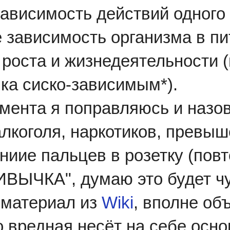
ависимость действий одного о
 зависимость организма в п
роста и жизнедеятельности (
ка сиско-зависимым*).
омента я поправляюсь и назов
лкоголя, наркотиков, превыш
ниие пальцев в розетку (повт
ЫЧКА", думаю это будет чу
 материал из
Wiki
, вполне об
о вредная несёт на себе осн