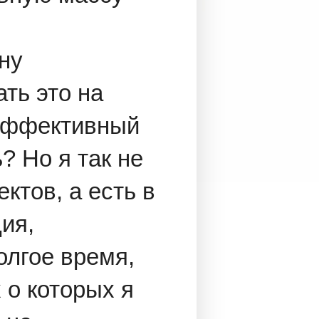
чну
ть это на
 эффективный
? Но я так не
ктов, а есть в
ия,
олгое время,
 о которых я