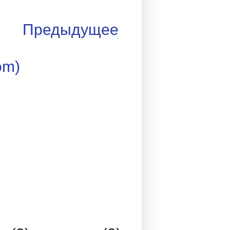
Предыдущее
om)