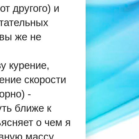
т другого) и
итательных
вы же не
у курение,
ение скорости
орно) -
ть ближе к
ъясняет о чем я
овную массу