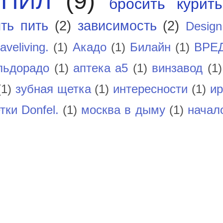
ОПИЛ
(9)
бросить курить
ть пить
(2)
зависимость
(2)
Design
raveliving.
(1)
Акадо
(1)
Билайн
(1)
ВРЕ
льдорадо
(1)
аптека а5
(1)
винзавод
(1)
(1)
зубная щетка
(1)
интересности
(1)
ир
тки Donfel.
(1)
москва в дыму
(1)
начал
)