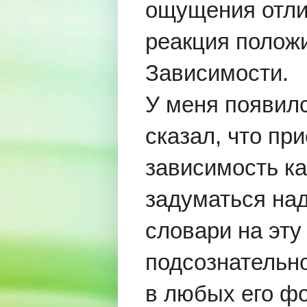
ощущения отлич
реакция полож
Зависимости.
У меня появилс
сказал, что п
зависимость ка
задуматься на
словари на эту
подсознательн
в любых его фо