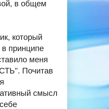
вой, в общем
ик, который
 в принципе
аставило меня
СТЬ". Почитав
 я
гативный смысл
 себе