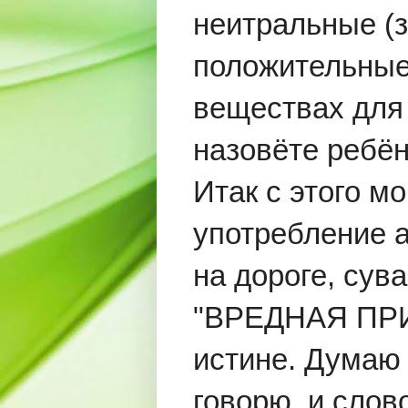
неитральные (з
положительные
веществах для 
назовёте ребён
Итак с этого м
употребление а
на дороге, сува
"ВРЕДНАЯ ПРИВ
истине. Думаю
говорю, и слов