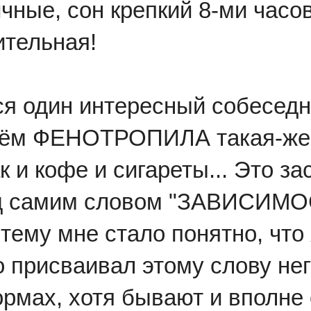
ные, сон крепкий 8-ми часо
ительная!
я один интересный собеседн
риём ФЕНОТРОПИЛА такая-же
к и кофе и сигареты... Это з
д самим словом "ЗАВИСИМО
 тему мне стало понятно, что
о присваивал этому слову не
рмах, хотя бывают и вполне