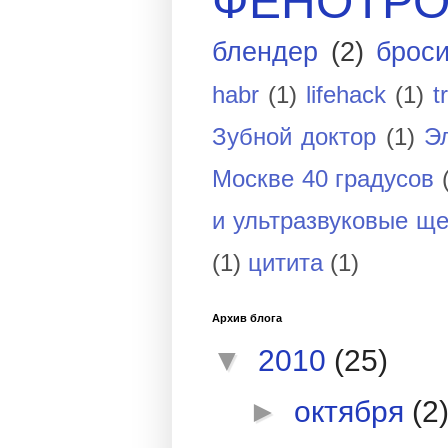
ФЕНОТР
блендер
(2)
броси
habr
(1)
lifehack
(1)
t
Зубной доктор
(1)
Э
Москве 40 градусов
и ультразвуковые ще
(1)
цитита
(1)
Архив блога
▼
2010
(25)
►
октября
(2